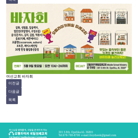
여선교회 바자회
이전글
다음글
목록
301 S 8th. Opelika AL 36801
Tel.678-780-8700
e-mail.
lloydseok@gmail.com