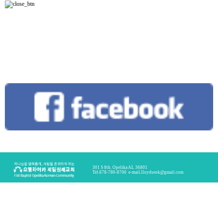
301 S 8th. Opelika AL 36801
Tel.678-780-8700
e-mail.
lloydseok@gmail.com