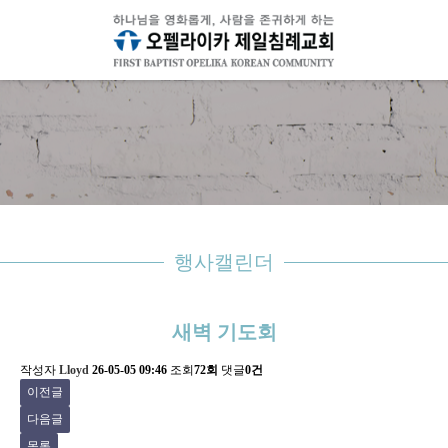
행사캘린더
새벽 기도회
작성자
Lloyd
26-05-05 09:46
조회
72회
댓글
0건
이전글
다음글
목록