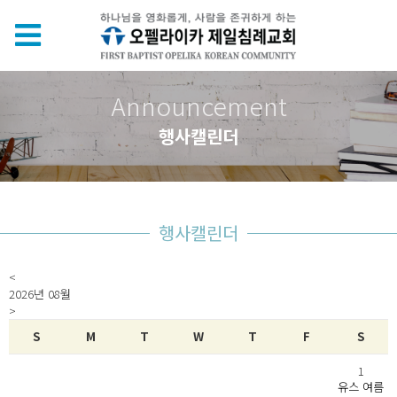
Announcement
행사캘린더
행사캘린더
<
2026년 08월
>
S
M
T
W
T
F
S
1
유스 여름